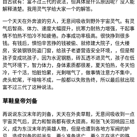
自古就有：富不过三代的说法，但具体是什么原因呢？没人能
解释清楚。我用灵气学给大家一个的解答。
一个天天在外奔波的穷人，无意间吸收到野外宇宙灵气。有灵
气后智商、体力、速度大幅提升，抗寒力耐热力增强，干起事
情不怕热不怕冷不知疲倦。办事成功率极高。很快挣到很多
钱。有钱后，惧怕辛苦挣的钱被偷、就修建大院子，住大楼
房，安装钢铁防盗门窗，给孩子老婆营造安全环境，，但是帮
孩子变成坑孩子，因为水泥钢筋，砖瓦透不进灵气，孩子在低
灵气环境下，智力体力，身体素质都很差，夏天怕热，冬天怕
冷，干个活，怕脏怕累，光剩喘气了，做事情注意力不集中，
虎头蛇尾，干啥啥不成，一般都以失败告终，所以最后就出现
富不过三代了这种说法。
草鞋皇帝刘备
再说说东汉末年的刘备，天天在外卖草鞋，无意间吸收到一点
宇宙灵气后，武力和智商都有很大提高，和张飞关羽桃园三结
义，成为东汉末年的英雄人物，但是也遭到各地方军阀的妒
忌，造成刘备的前半生，要么准备逃亡，要么正在逃亡的路