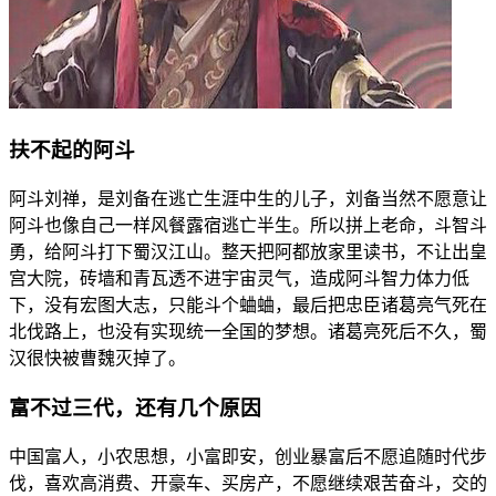
扶不起的阿斗
阿斗刘禅，是刘备在逃亡生涯中生的儿子，刘备当然不愿意让
阿斗也像自己一样风餐露宿逃亡半生。所以拼上老命，斗智斗
勇，给阿斗打下蜀汉江山。整天把阿都放家里读书，不让出皇
宫大院，砖墙和青瓦透不进宇宙灵气，造成阿斗智力体力低
下，没有宏图大志，只能斗个蛐蛐，最后把忠臣诸葛亮气死在
北伐路上，也没有实现统一全国的梦想。诸葛亮死后不久，蜀
汉很快被曹魏灭掉了。
富不过三代，还有几个原因
中国富人，小农思想，小富即安，创业暴富后不愿追随时代步
伐，喜欢高消费、开豪车、买房产，不愿继续艰苦奋斗，交的